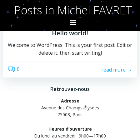
Aller
Posts in
Michel FAVRET
au
by
Michel FAVRET
contenu
novembre 15, 2020
Hello world!
Welcome to WordPress. This is your first post. Edit or
delete it, then start writing!
0
read more
Retrouvez-nous
Adresse
Avenue des Champs-Élysées
75008, Paris
Heures d’ouverture
Du lundi au vendredi : 9h00—17h00